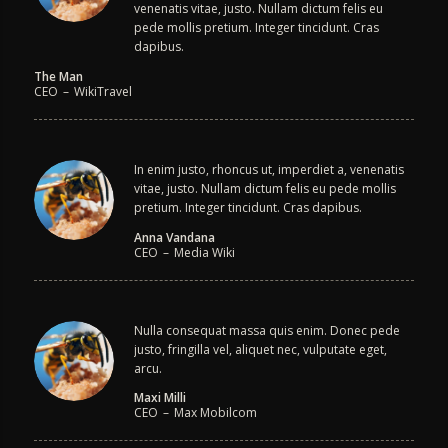
venenatis vitae, justo. Nullam dictum felis eu
pede mollis pretium. Integer tincidunt. Cras
dapibus.
The Man
CEO
–
WikiTravel
In enim justo, rhoncus ut, imperdiet a, venenatis
vitae, justo. Nullam dictum felis eu pede mollis
pretium. Integer tincidunt. Cras dapibus.
Anna Vandana
CEO
–
Media Wiki
Nulla consequat massa quis enim. Donec pede
justo, fringilla vel, aliquet nec, vulputate eget,
arcu.
Maxi Milli
CEO
–
Max Mobilcom